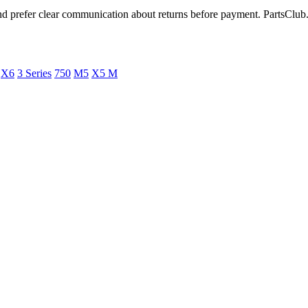
d prefer clear communication about returns before payment. PartsClub.ge
X6
3 Series
750
M5
X5 M