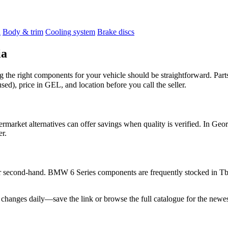
l
Body & trim
Cooling system
Brake discs
ia
ng the right components for your vehicle should be straightforward. Par
, price in GEL, and location before you call the seller.
ftermarket alternatives can offer savings when quality is verified. In
er.
or second-hand. BMW 6 Series components are frequently stocked in Tbili
y changes daily—save the link or browse the full catalogue for the newes