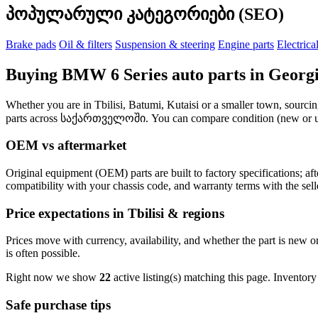
პოპულარული კატეგორიები (SEO)
Brake pads
Oil & filters
Suspension & steering
Engine parts
Electrica
Buying BMW 6 Series auto parts in Georg
Whether you are in Tbilisi, Batumi, Kutaisi or a smaller town, sourci
parts across საქართველოში. You can compare condition (new or used)
OEM vs aftermarket
Original equipment (OEM) parts are built to factory specifications; a
compatibility with your chassis code, and warranty terms with the sell
Price expectations in Tbilisi & regions
Prices move with currency, availability, and whether the part is new 
is often possible.
Right now we show
22
active listing(s) matching this page. Inventor
Safe purchase tips