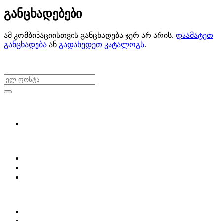
განცხადებები
ამ კომბინაციისთვის განცხადება ჯერ არ არის.
დაამატეთ
განცხადება
ან
გადახედეთ კატალოგს
.
არ გამოტოვო შეთავაზებები!
ყიდვა & გაყიდვა
მოძებნე დეტალი
ჩვენ შესახებ
Partsclub.ge-ს შესახებ
დაგვიკავშირდი
ბლოგი
პროფილი
ჩემი პროფილი
ჩემი განცხადებები