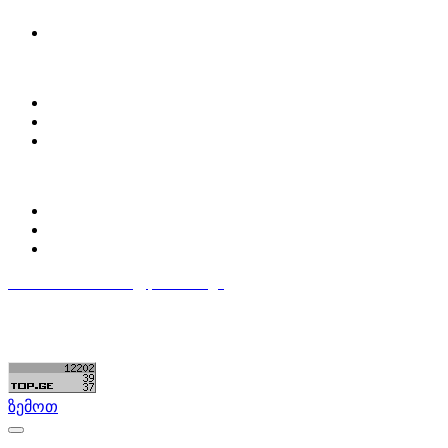
მოძებნე დეტალი
ჩვენ შესახებ
Partsclub.ge-ს შესახებ
დაგვიკავშირდი
ბლოგი
პროფილი
ჩემი პროფილი
ჩემი განცხადებები
დაამატე განცხადება
596 333 384
contact@partsclub.ge
წესები და პირობები
კომფიდენციალურობა
©ყველა უფლება დაცულია. შექმნილია
Partsclub.ge
ზემოთ