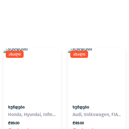
ახალი
ახალი
ხუნდები
ხუნდები
Honda, Hyundai, Infiniti, Kia, Lexus, Mazda, Mitsubishi, Nissan, Subaru, Suzuki, Toyota
Audi, Volkswagen, FIAT, Land Rover, MINI, Volvo
₾89.00
₾89.00