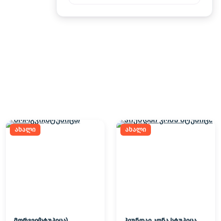
ახალი
ახალი
მორგვი(სტუპიცა)
ჰიუნდაი კონა სტუპიცა