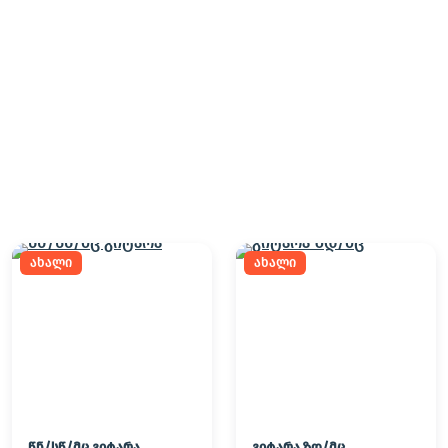
ახალი
ახალი
წნ/სწ/მც გიტარა
გიტარა ზდ/მც