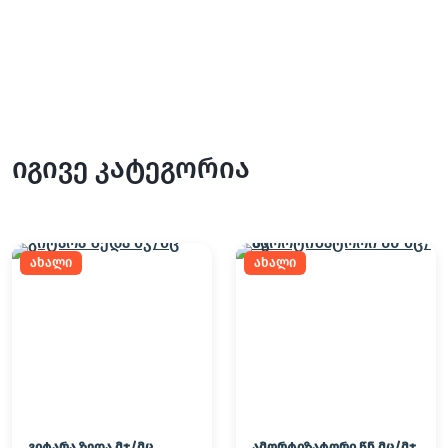
იგივე კატეგორია
ახალი
ახალი
გიტარა ზედა მჯ/მც
ამორტიზატორი წნ მც/მჯ