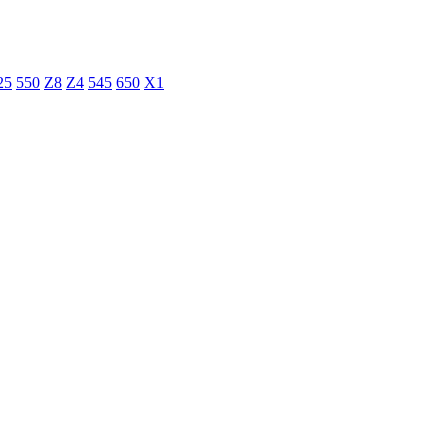
25
550
Z8
Z4
545
650
X1