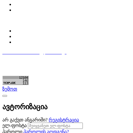
დაგვიკავშირდი
ბლოგი
პროფილი
ჩემი პროფილი
ჩემი განცხადებები
დაამატე განცხადება
596 333 384
contact@partsclub.ge
წესები და პირობები
კომფიდენციალურობა
©ყველა უფლება დაცულია. შექმნილია
Partsclub.ge
ზემოთ
ავტორიზაცია
არ გაქვთ ანგარიში?
რეგისტრაცია
ელ-ფოსტა
პაროლი
პაროლის აღდგენა?