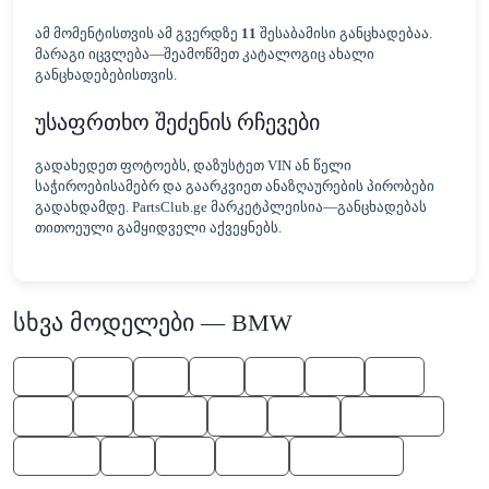
ამ მომენტისთვის ამ გვერდზე
11
შესაბამისი განცხადებაა.
მარაგი იცვლება—შეამოწმეთ კატალოგიც ახალი
განცხადებებისთვის.
უსაფრთხო შეძენის რჩევები
გადახედეთ ფოტოებს, დაზუსტეთ VIN ან წელი
საჭიროებისამებრ და გაარკვიეთ ანაზღაურების პირობები
გადახდამდე. PartsClub.ge მარკეტპლეისია—განცხადებას
თითოეული გამყიდველი აქვეყნებს.
სხვა მოდელები — BMW
530
550
X4
X3
745
650
325
545
645
X6 M
760
Z4 M
Alpina B7
1 Series
Z4
330
X5 M
M Roadster