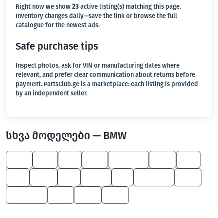
Right now we show
23
active listing(s) matching this page.
Inventory changes daily—save the link or browse the full
catalogue for the newest ads.
Safe purchase tips
Inspect photos, ask for VIN or manufacturing dates where
relevant, and prefer clear communication about returns before
payment. PartsClub.ge is a marketplace: each listing is provided
by an independent seller.
სხვა მოდელები — BMW
750
M3
Z8
745
7 Series
760
X4
X3
645
X1
Z4 M
M
1 Series
330
5 Series
325
650
545