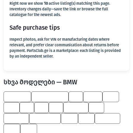
Right now we show
10
active listing(s) matching this page.
Inventory changes daily—save the link or browse the full
catalogue for the newest ads.
Safe purchase tips
Inspect photos, ask for VIN or manufacturing dates where
relevant, and prefer clear communication about returns before
payment. PartsClub.ge is a marketplace: each listing is provided
by an independent seller.
სხვა მოდელები — BMW
Alpina B7
Z4 M Roadster
X3
X6 M
550
745
Z4
Z8
X5
5 Series
M6
8 Series
M Roadster
600
330
6 Series
545
650