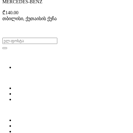
MERCEDES-BENZ
₾140.00
თბილისი, ქუთაისის ქუჩა
არ გამოტოვო შეთავაზებები!
ყიდვა & გაყიდვა
მოძებნე დეტალი
ჩვენ შესახებ
Partsclub.ge-ს შესახებ
დაგვიკავშირდი
ბლოგი
პროფილი
ჩემი პროფილი
ჩემი განცხადებები
დაამატე განცხადება