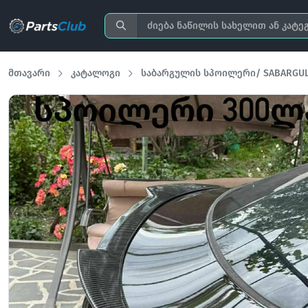
მთავარი
კატალოგი
საბარგულის სპოილერი/ SABARGULI