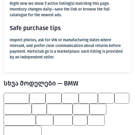
Right now we show
7
active listing(s) matching this page.
Inventory changes daily—save the link or browse the full
catalogue for the newest ads.
Safe purchase tips
Inspect photos, ask for VIN or manufacturing dates where
relevant, and prefer clear communication about returns before
payment. PartsClub.ge is a marketplace: each listing is provided
by an independent seller.
სხვა მოდელები — BMW
3 Series
745
M6
650
Z4 M
750
X5
Alpina B7
X6
8 Series
760
330
M Roadster
600
X5 M
Z8
645
Z4 M Roadster