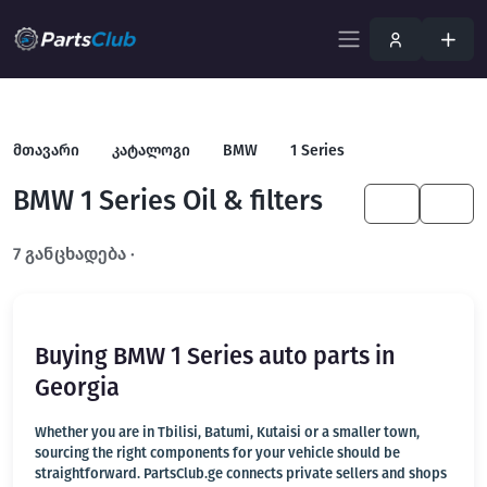
მთავარი
კატალოგი
BMW
1 Series
BMW 1 Series Oil & filters
KA
EN
7 განცხადება ·
გახსენით სრულ ფილტრში
Buying BMW 1 Series auto parts in
Georgia
Whether you are in Tbilisi, Batumi, Kutaisi or a smaller town,
sourcing the right components for your vehicle should be
straightforward. PartsClub.ge connects private sellers and shops