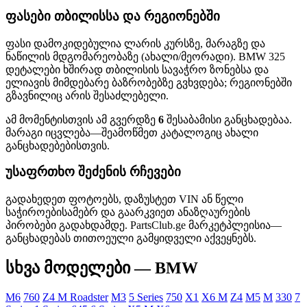
ფასები თბილისსა და რეგიონებში
ფასი დამოკიდებულია ლარის კურსზე, მარაგზე და
ნაწილის მდგომარეობაზე (ახალი/მეორადი). BMW 325
დეტალები ხშირად თბილისის სავაჭრო ზონებსა და
ელიავის მიმდებარე ბაზრობებზე გვხვდება; რეგიონებში
გზავნილიც არის შესაძლებელი.
ამ მომენტისთვის ამ გვერდზე
6
შესაბამისი განცხადებაა.
მარაგი იცვლება—შეამოწმეთ კატალოგიც ახალი
განცხადებებისთვის.
უსაფრთხო შეძენის რჩევები
გადახედეთ ფოტოებს, დაზუსტეთ VIN ან წელი
საჭიროებისამებრ და გაარკვიეთ ანაზღაურების
პირობები გადახდამდე. PartsClub.ge მარკეტპლეისია—
განცხადებას თითოეული გამყიდველი აქვეყნებს.
სხვა მოდელები — BMW
M6
760
Z4 M Roadster
M3
5 Series
750
X1
X6 M
Z4
M5
M
330
7