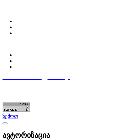
ჩვენ შესახებ
Partsclub.ge-ს შესახებ
დაგვიკავშირდი
ბლოგი
პროფილი
ჩემი პროფილი
ჩემი განცხადებები
დაამატე განცხადება
596 333 384
contact@partsclub.ge
წესები და პირობები
კომფიდენციალურობა
©ყველა უფლება დაცულია. შექმნილია
Partsclub.ge
ზემოთ
ავტორიზაცია