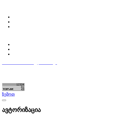
ჩვენ შესახებ
Partsclub.ge-ს შესახებ
დაგვიკავშირდი
ბლოგი
პროფილი
ჩემი პროფილი
ჩემი განცხადებები
დაამატე განცხადება
596 333 384
contact@partsclub.ge
წესები და პირობები
კომფიდენციალურობა
©ყველა უფლება დაცულია. შექმნილია
Partsclub.ge
ზემოთ
ავტორიზაცია