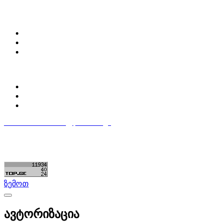
ჩვენ შესახებ
Partsclub.ge-ს შესახებ
დაგვიკავშირდი
ბლოგი
პროფილი
ჩემი პროფილი
ჩემი განცხადებები
დაამატე განცხადება
596 333 384
contact@partsclub.ge
წესები და პირობები
კომფიდენციალურობა
©ყველა უფლება დაცულია. შექმნილია
Partsclub.ge
ზემოთ
ავტორიზაცია