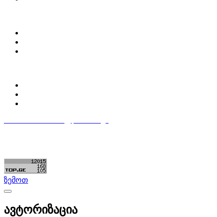
ჩვენ შესახებ
Partsclub.ge-ს შესახებ
დაგვიკავშირდი
ბლოგი
პროფილი
ჩემი პროფილი
ჩემი განცხადებები
დაამატე განცხადება
596 333 384
contact@partsclub.ge
წესები და პირობები
კომფიდენციალურობა
©ყველა უფლება დაცულია. შექმნილია
Partsclub.ge
ზემოთ
ავტორიზაცია