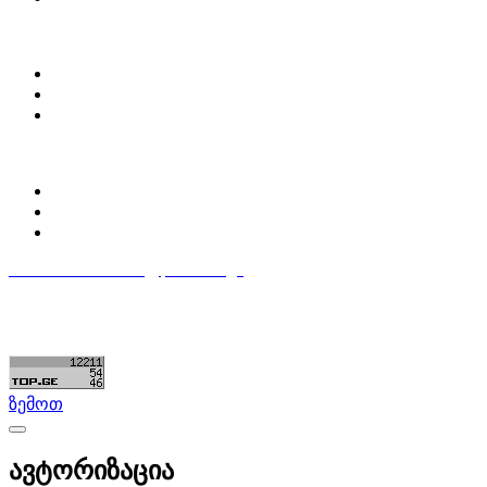
ჩვენ შესახებ
Partsclub.ge-ს შესახებ
დაგვიკავშირდი
ბლოგი
პროფილი
ჩემი პროფილი
ჩემი განცხადებები
დაამატე განცხადება
596 333 384
contact@partsclub.ge
წესები და პირობები
კომფიდენციალურობა
©ყველა უფლება დაცულია. შექმნილია
Partsclub.ge
ზემოთ
ავტორიზაცია