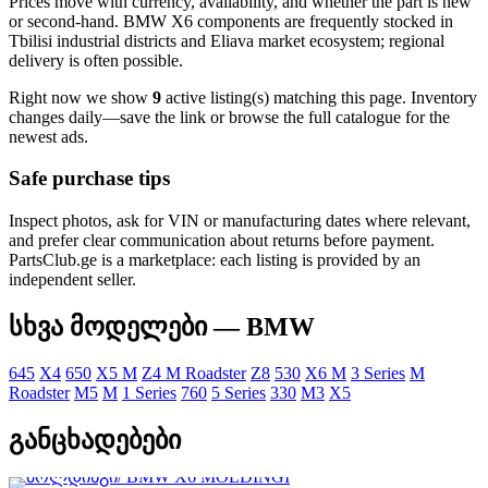
Prices move with currency, availability, and whether the part is new
or second-hand. BMW X6 components are frequently stocked in
Tbilisi industrial districts and Eliava market ecosystem; regional
delivery is often possible.
Right now we show
9
active listing(s) matching this page. Inventory
changes daily—save the link or browse the full catalogue for the
newest ads.
Safe purchase tips
Inspect photos, ask for VIN or manufacturing dates where relevant,
and prefer clear communication about returns before payment.
PartsClub.ge is a marketplace: each listing is provided by an
independent seller.
სხვა მოდელები — BMW
645
X4
650
X5 M
Z4 M Roadster
Z8
530
X6 M
3 Series
M
Roadster
M5
M
1 Series
760
5 Series
330
M3
X5
განცხადებები