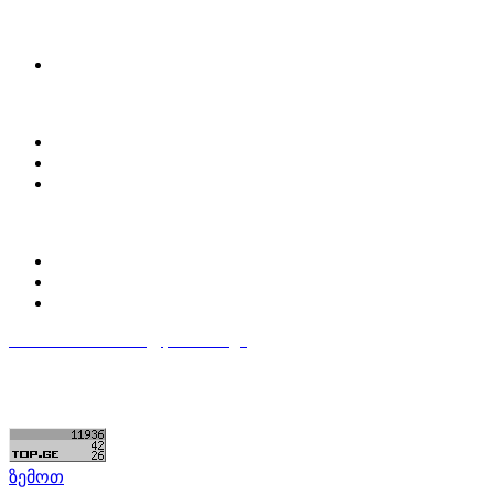
ყიდვა & გაყიდვა
მოძებნე დეტალი
ჩვენ შესახებ
Partsclub.ge-ს შესახებ
დაგვიკავშირდი
ბლოგი
პროფილი
ჩემი პროფილი
ჩემი განცხადებები
დაამატე განცხადება
596 333 384
contact@partsclub.ge
წესები და პირობები
კომფიდენციალურობა
©ყველა უფლება დაცულია. შექმნილია
Partsclub.ge
ზემოთ