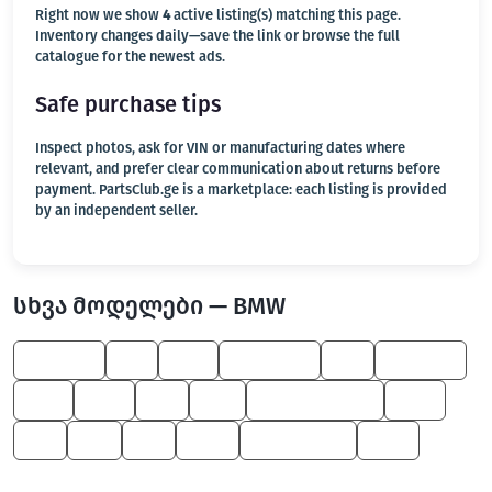
Right now we show
4
active listing(s) matching this page.
Inventory changes daily—save the link or browse the full
catalogue for the newest ads.
Safe purchase tips
Inspect photos, ask for VIN or manufacturing dates where
relevant, and prefer clear communication about returns before
payment. PartsClub.ge is a marketplace: each listing is provided
by an independent seller.
სხვა მოდელები — BMW
7 Series
Z3
750
Alpina B7
Z8
1 Series
525
545
X5
M5
Z4 M Roadster
760
Z4
X6
X3
600
M Roadster
645