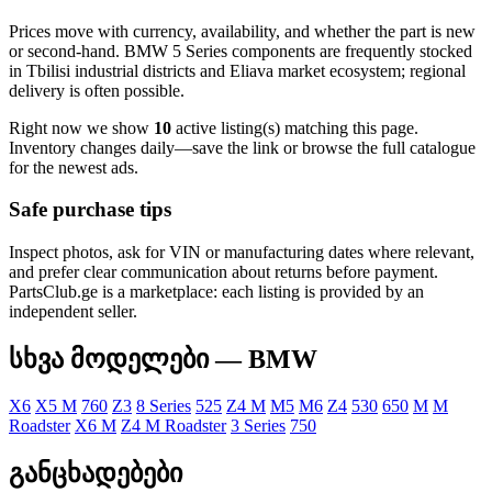
Prices move with currency, availability, and whether the part is new
or second-hand. BMW 5 Series components are frequently stocked
in Tbilisi industrial districts and Eliava market ecosystem; regional
delivery is often possible.
Right now we show
10
active listing(s) matching this page.
Inventory changes daily—save the link or browse the full catalogue
for the newest ads.
Safe purchase tips
Inspect photos, ask for VIN or manufacturing dates where relevant,
and prefer clear communication about returns before payment.
PartsClub.ge is a marketplace: each listing is provided by an
independent seller.
სხვა მოდელები — BMW
X6
X5 M
760
Z3
8 Series
525
Z4 M
M5
M6
Z4
530
650
M
M
Roadster
X6 M
Z4 M Roadster
3 Series
750
განცხადებები