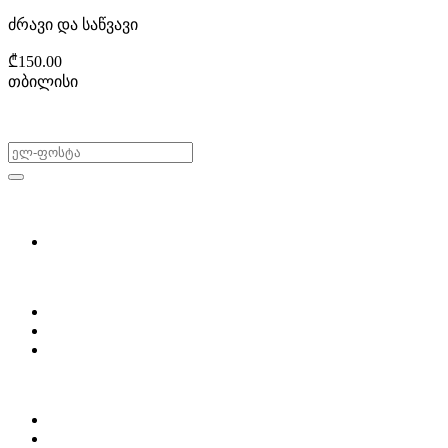
ძრავი და საწვავი
₾150.00
თბილისი
არ გამოტოვო შეთავაზებები!
ყიდვა & გაყიდვა
მოძებნე დეტალი
ჩვენ შესახებ
Partsclub.ge-ს შესახებ
დაგვიკავშირდი
ბლოგი
პროფილი
ჩემი პროფილი
ჩემი განცხადებები