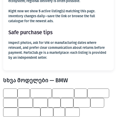
ecosystem; regional delivery is often possible.
Right now we show
5
active listing(s) matching this page.
Inventory changes daily—save the link or browse the full
catalogue for the newest ads.
Safe purchase tips
Inspect photos, ask for VIN or manufacturing dates where
relevant, and prefer clear communication about returns before
payment. PartsClub.ge is a marketplace: each listing is provided
by an independent seller.
სხვა მოდელები — BMW
750
Z3
1 Series
5 Series
X4
7 Series
330
600
645
X5
Z8
X6 M
M6
650
6 Series
Z4
M
545