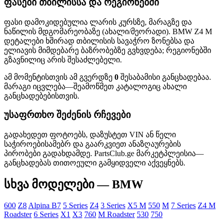
ფასები თბილისსა და რეგიონებში
ფასი დამოკიდებულია ლარის კურსზე, მარაგზე და
ნაწილის მდგომარეობაზე (ახალი/მეორადი). BMW Z4 M
დეტალები ხშირად თბილისის სავაჭრო ზონებსა და
ელიავის მიმდებარე ბაზრობებზე გვხვდება; რეგიონებში
გზავნილიც არის შესაძლებელი.
ამ მომენტისთვის ამ გვერდზე
0
შესაბამისი განცხადებაა.
მარაგი იცვლება—შეამოწმეთ კატალოგიც ახალი
განცხადებებისთვის.
უსაფრთხო შეძენის რჩევები
გადახედეთ ფოტოებს, დაზუსტეთ VIN ან წელი
საჭიროებისამებრ და გაარკვიეთ ანაზღაურების
პირობები გადახდამდე. PartsClub.ge მარკეტპლეისია—
განცხადებას თითოეული გამყიდველი აქვეყნებს.
სხვა მოდელები — BMW
600
Z8
Alpina B7
5 Series
Z4
3 Series
X5 M
550
M
7 Series
Z4 M
Roadster
6 Series
X1
X3
760
M Roadster
530
750