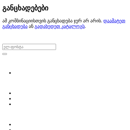
განცხადებები
ამ კომბინაციისთვის განცხადება ჯერ არ არის.
დაამატეთ
განცხადება
ან
გადახედეთ კატალოგს
.
არ გამოტოვო შეთავაზებები!
ყიდვა & გაყიდვა
მოძებნე დეტალი
ჩვენ შესახებ
Partsclub.ge-ს შესახებ
დაგვიკავშირდი
ბლოგი
პროფილი
ჩემი პროფილი
ჩემი განცხადებები