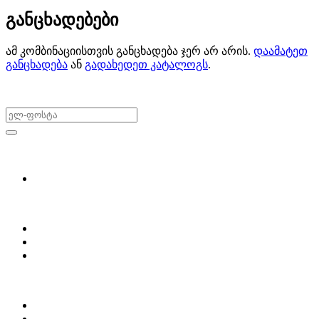
განცხადებები
ამ კომბინაციისთვის განცხადება ჯერ არ არის.
დაამატეთ
განცხადება
ან
გადახედეთ კატალოგს
.
არ გამოტოვო შეთავაზებები!
ყიდვა & გაყიდვა
მოძებნე დეტალი
ჩვენ შესახებ
Partsclub.ge-ს შესახებ
დაგვიკავშირდი
ბლოგი
პროფილი
ჩემი პროფილი
ჩემი განცხადებები