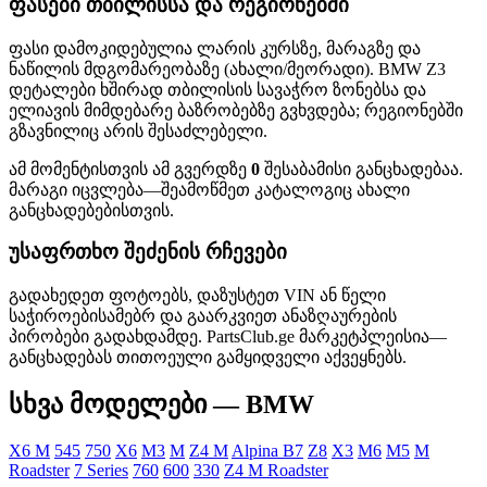
ფასები თბილისსა და რეგიონებში
ფასი დამოკიდებულია ლარის კურსზე, მარაგზე და
ნაწილის მდგომარეობაზე (ახალი/მეორადი). BMW Z3
დეტალები ხშირად თბილისის სავაჭრო ზონებსა და
ელიავის მიმდებარე ბაზრობებზე გვხვდება; რეგიონებში
გზავნილიც არის შესაძლებელი.
ამ მომენტისთვის ამ გვერდზე
0
შესაბამისი განცხადებაა.
მარაგი იცვლება—შეამოწმეთ კატალოგიც ახალი
განცხადებებისთვის.
უსაფრთხო შეძენის რჩევები
გადახედეთ ფოტოებს, დაზუსტეთ VIN ან წელი
საჭიროებისამებრ და გაარკვიეთ ანაზღაურების
პირობები გადახდამდე. PartsClub.ge მარკეტპლეისია—
განცხადებას თითოეული გამყიდველი აქვეყნებს.
სხვა მოდელები — BMW
X6 M
545
750
X6
M3
M
Z4 M
Alpina B7
Z8
X3
M6
M5
M
Roadster
7 Series
760
600
330
Z4 M Roadster