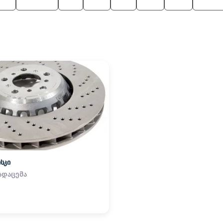
Z4
5 Series
X6
525
M5
760
650
Alpina
სკი
ადაცემა