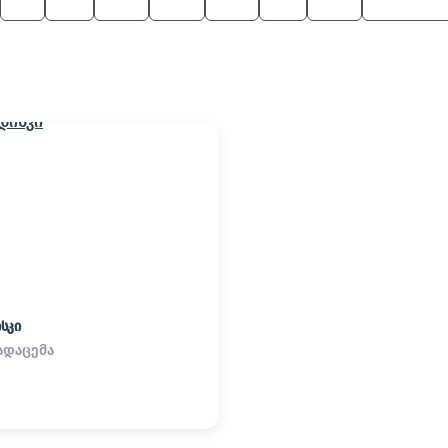
M
Z8
325
530
745
Z3
525
M Roadste
სკი
ადაცემა