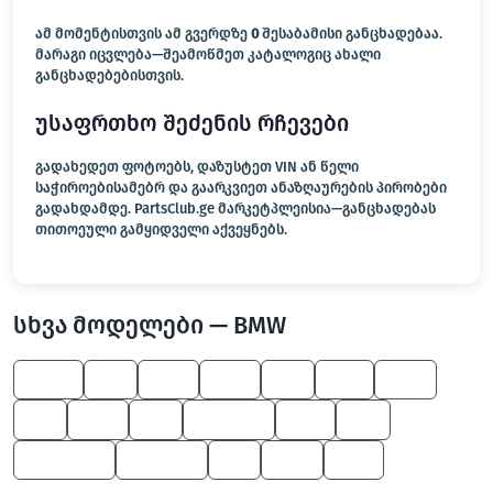
ამ მომენტისთვის ამ გვერდზე
0
შესაბამისი განცხადებაა.
მარაგი იცვლება—შეამოწმეთ კატალოგიც ახალი
განცხადებებისთვის.
უსაფრთხო შეძენის რჩევები
გადახედეთ ფოტოებს, დაზუსტეთ VIN ან წელი
საჭიროებისამებრ და გაარკვიეთ ანაზღაურების პირობები
გადახდამდე. PartsClub.ge მარკეტპლეისია—განცხადებას
თითოეული გამყიდველი აქვეყნებს.
სხვა მოდელები — BMW
X5 M
X5
760
545
X3
745
645
Z8
530
Z4
7 Series
750
X6
Alpina B7
1 Series
Z3
650
525