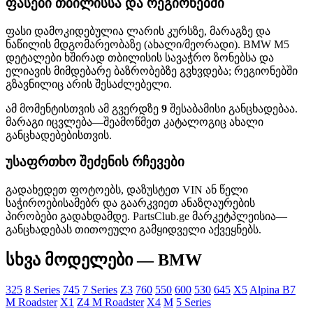
ფასები თბილისსა და რეგიონებში
ფასი დამოკიდებულია ლარის კურსზე, მარაგზე და
ნაწილის მდგომარეობაზე (ახალი/მეორადი). BMW M5
დეტალები ხშირად თბილისის სავაჭრო ზონებსა და
ელიავის მიმდებარე ბაზრობებზე გვხვდება; რეგიონებში
გზავნილიც არის შესაძლებელი.
ამ მომენტისთვის ამ გვერდზე
9
შესაბამისი განცხადებაა.
მარაგი იცვლება—შეამოწმეთ კატალოგიც ახალი
განცხადებებისთვის.
უსაფრთხო შეძენის რჩევები
გადახედეთ ფოტოებს, დაზუსტეთ VIN ან წელი
საჭიროებისამებრ და გაარკვიეთ ანაზღაურების
პირობები გადახდამდე. PartsClub.ge მარკეტპლეისია—
განცხადებას თითოეული გამყიდველი აქვეყნებს.
სხვა მოდელები — BMW
325
8 Series
745
7 Series
Z3
760
550
600
530
645
X5
Alpina B7
M Roadster
X1
Z4 M Roadster
X4
M
5 Series