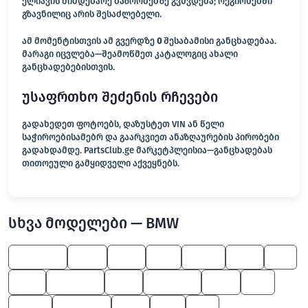
ელიავის მიმდებარე ბაზრობებზე გვხვდება; რეგიონებში
გზავნილიც არის შესაძლებელი.
ამ მომენტისთვის ამ გვერდზე
0
შესაბამისი განცხადებაა.
მარაგი იცვლება—შეამოწმეთ კატალოგიც ახალი
განცხადებებისთვის.
უსაფრთხო შეძენის რჩევები
გადახედეთ ფოტოებს, დაზუსტეთ VIN ან წელი
საჭიროებისამებრ და გაარკვიეთ ანაზღაურების პირობები
გადახდამდე. PartsClub.ge მარკეტპლეისია—განცხადებას
თითოეული გამყიდველი აქვეყნებს.
სხვა მოდელები — BMW
8 Series
600
530
M3
X5 M
545
Z3
750
5 Series
330
3 Series
650
X6
Z4 M
6 Series
760
M5
X5