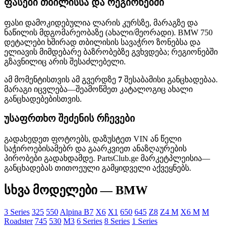
ფასები თბილისსა და რეგიონებში
ფასი დამოკიდებულია ლარის კურსზე, მარაგზე და
ნაწილის მდგომარეობაზე (ახალი/მეორადი). BMW 750
დეტალები ხშირად თბილისის სავაჭრო ზონებსა და
ელიავის მიმდებარე ბაზრობებზე გვხვდება; რეგიონებში
გზავნილიც არის შესაძლებელი.
ამ მომენტისთვის ამ გვერდზე
7
შესაბამისი განცხადებაა.
მარაგი იცვლება—შეამოწმეთ კატალოგიც ახალი
განცხადებებისთვის.
უსაფრთხო შეძენის რჩევები
გადახედეთ ფოტოებს, დაზუსტეთ VIN ან წელი
საჭიროებისამებრ და გაარკვიეთ ანაზღაურების
პირობები გადახდამდე. PartsClub.ge მარკეტპლეისია—
განცხადებას თითოეული გამყიდველი აქვეყნებს.
სხვა მოდელები — BMW
3 Series
325
550
Alpina B7
X6
X1
650
645
Z8
Z4 M
X6 M
M
Roadster
745
530
M3
6 Series
8 Series
1 Series