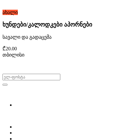
ახალი
ხუნდები/კალოდკები აპორნები
სავალი და გადაცემა
₾20.00
თბილისი
არ გამოტოვო შეთავაზებები!
ყიდვა & გაყიდვა
მოძებნე დეტალი
ჩვენ შესახებ
Partsclub.ge-ს შესახებ
დაგვიკავშირდი
ბლოგი