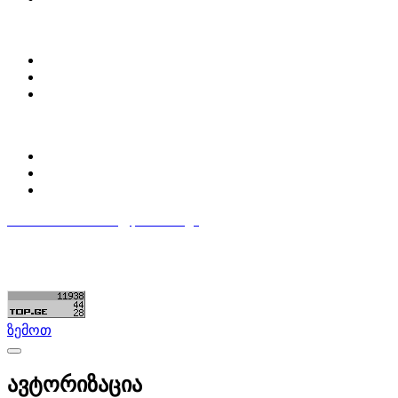
ჩვენ შესახებ
Partsclub.ge-ს შესახებ
დაგვიკავშირდი
ბლოგი
პროფილი
ჩემი პროფილი
ჩემი განცხადებები
დაამატე განცხადება
596 333 384
contact@partsclub.ge
წესები და პირობები
კომფიდენციალურობა
©ყველა უფლება დაცულია. შექმნილია
Partsclub.ge
ზემოთ
ავტორიზაცია