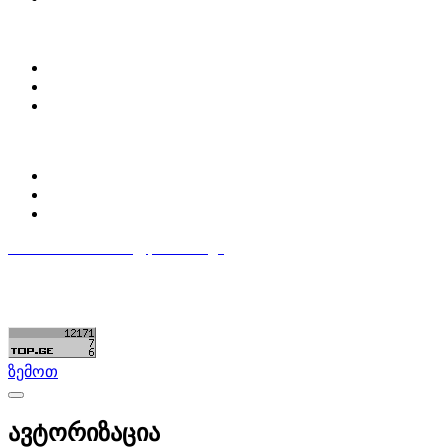
ჩვენ შესახებ
Partsclub.ge-ს შესახებ
დაგვიკავშირდი
ბლოგი
პროფილი
ჩემი პროფილი
ჩემი განცხადებები
დაამატე განცხადება
596 333 384
contact@partsclub.ge
წესები და პირობები
კომფიდენციალურობა
©ყველა უფლება დაცულია. შექმნილია
Partsclub.ge
ზემოთ
ავტორიზაცია