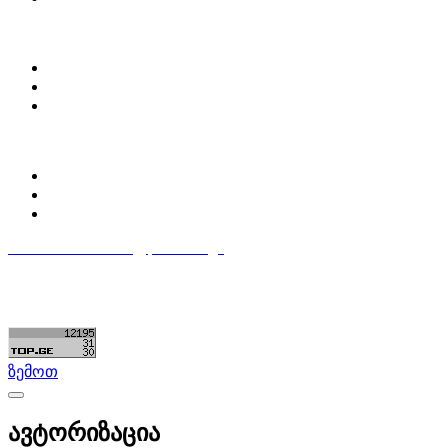
ჩვენ შესახებ
Partsclub.ge-ს შესახებ
დაგვიკავშირდი
ბლოგი
პროფილი
ჩემი პროფილი
ჩემი განცხადებები
დაამატე განცხადება
596 333 384
contact@partsclub.ge
წესები და პირობები
კომფიდენციალურობა
©ყველა უფლება დაცულია. შექმნილია
Partsclub.ge
ზემოთ
ავტორიზაცია