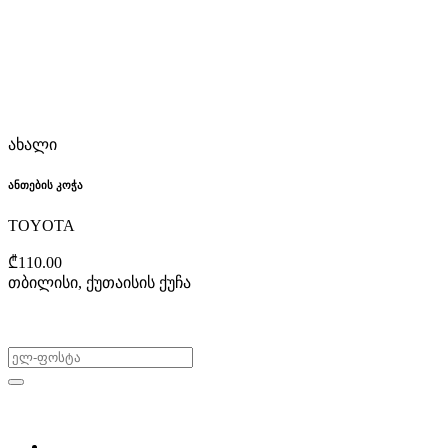
ახალი
ანთების კოჭა
TOYOTA
₾110.00
თბილისი, ქუთაისის ქუჩა
არ გამოტოვო შეთავაზებები!
ყიდვა & გაყიდვა
მოძებნე დეტალი