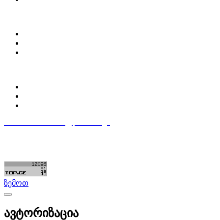
ჩვენ შესახებ
Partsclub.ge-ს შესახებ
დაგვიკავშირდი
ბლოგი
პროფილი
ჩემი პროფილი
ჩემი განცხადებები
დაამატე განცხადება
596 333 384
contact@partsclub.ge
წესები და პირობები
კომფიდენციალურობა
©ყველა უფლება დაცულია. შექმნილია
Partsclub.ge
ზემოთ
ავტორიზაცია