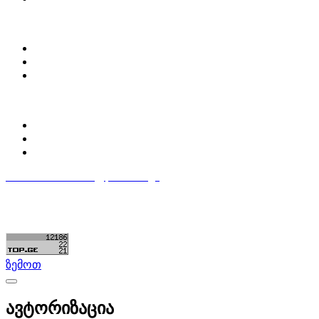
ჩვენ შესახებ
Partsclub.ge-ს შესახებ
დაგვიკავშირდი
ბლოგი
პროფილი
ჩემი პროფილი
ჩემი განცხადებები
დაამატე განცხადება
596 333 384
contact@partsclub.ge
წესები და პირობები
კომფიდენციალურობა
©ყველა უფლება დაცულია. შექმნილია
Partsclub.ge
ზემოთ
ავტორიზაცია