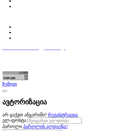
დაგვიკავშირდი
ბლოგი
პროფილი
ჩემი პროფილი
ჩემი განცხადებები
დაამატე განცხადება
596 333 384
contact@partsclub.ge
წესები და პირობები
კომფიდენციალურობა
©ყველა უფლება დაცულია. შექმნილია
Partsclub.ge
ზემოთ
ავტორიზაცია
არ გაქვთ ანგარიში?
რეგისტრაცია
ელ-ფოსტა
პაროლი
პაროლის აღდგენა?