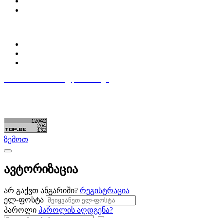
დაგვიკავშირდი
ბლოგი
პროფილი
ჩემი პროფილი
ჩემი განცხადებები
დაამატე განცხადება
596 333 384
contact@partsclub.ge
წესები და პირობები
კომფიდენციალურობა
©ყველა უფლება დაცულია. შექმნილია
Partsclub.ge
ზემოთ
ავტორიზაცია
არ გაქვთ ანგარიში?
რეგისტრაცია
ელ-ფოსტა
პაროლი
პაროლის აღდგენა?