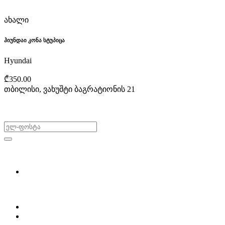
ახალი
ჰიუნდაი კონა სტუპიცა
Hyundai
₾350.00
თბილისი, ვახუშტი ბაგრატიონის 21
არ გამოტოვო შეთავაზებები!
ყიდვა & გაყიდვა
მოძებნე დეტალი
ჩვენ შესახებ
Partsclub.ge-ს შესახებ
დაგვიკავშირდი