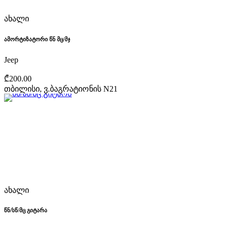
ახალი
ამორტიზატორი წნ მც/მჯ
Jeep
₾200.00
თბილისი, ვ.ბაგრატიონის N21
ახალი
წნ/სწ/მც გიტარა