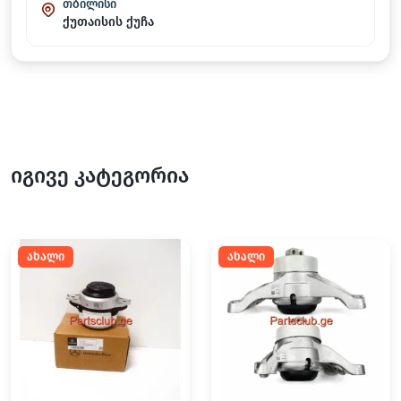
თბილისი
ქუთაისის ქუჩა
იგივე კატეგორია
ახალი
ახალი