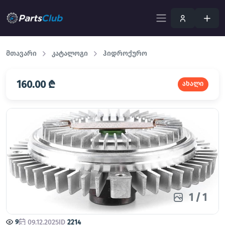
მთავარი
კატალოგი
ჰიდროქურო
160.00 ₾
ახალი
1
/
1
9
09.12.2025
ID
2214