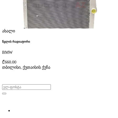
ახალი
წყლის რადიატორი
BMW
₾660.00
თბილისი, ქუთაისის ქუჩა
არ გამოტოვო შეთავაზებები!
ყიდვა & გაყიდვა
მოძებნე დეტალი