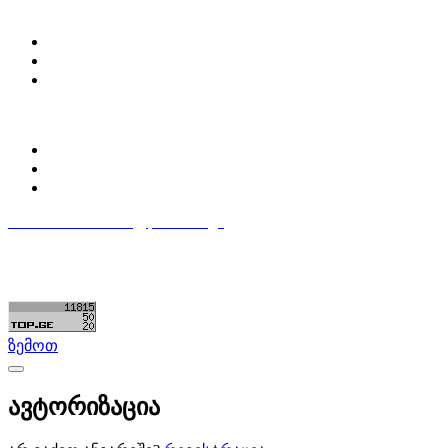
ჩვენ შესახებ
Partsclub.ge-ს შესახებ
დაგვიკავშირდი
ბლოგი
პროფილი
ჩემი პროფილი
ჩემი განცხადებები
დაამატე განცხადება
596 333 384
contact@partsclub.ge
წესები და პირობები
კომფიდენციალურობა
©ყველა უფლება დაცულია. შექმნილია
Partsclub.ge
ზემოთ
ავტორიზაცია