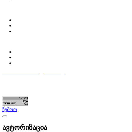
ჩვენ შესახებ
Partsclub.ge-ს შესახებ
დაგვიკავშირდი
ბლოგი
პროფილი
ჩემი პროფილი
ჩემი განცხადებები
დაამატე განცხადება
596 333 384
contact@partsclub.ge
წესები და პირობები
კომფიდენციალურობა
©ყველა უფლება დაცულია. შექმნილია
Partsclub.ge
ზემოთ
ავტორიზაცია