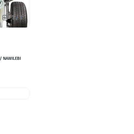
1
/
1
 NAWILEBI