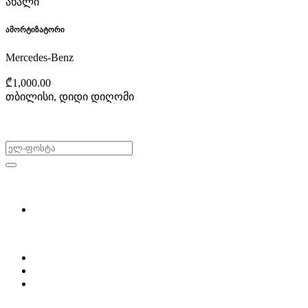
ახალი
ამორტიზატორი
Mercedes-Benz
₾1,000.00
თბილისი, დიდი დიღომი
არ გამოტოვო შეთავაზებები!
ყიდვა & გაყიდვა
მოძებნე დეტალი
ჩვენ შესახებ
Partsclub.ge-ს შესახებ
დაგვიკავშირდი
ბლოგი
პროფილი