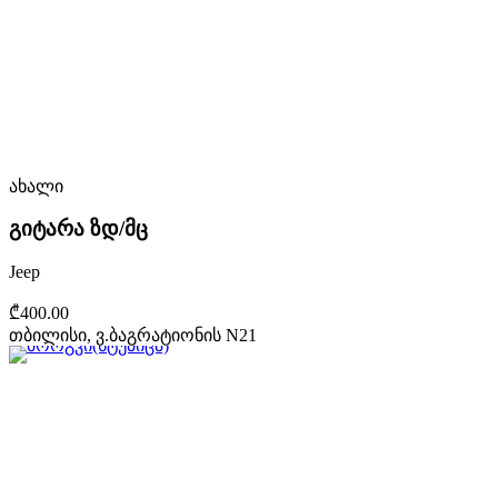
ახალი
გიტარა ზდ/მც
Jeep
₾400.00
თბილისი, ვ.ბაგრატიონის N21