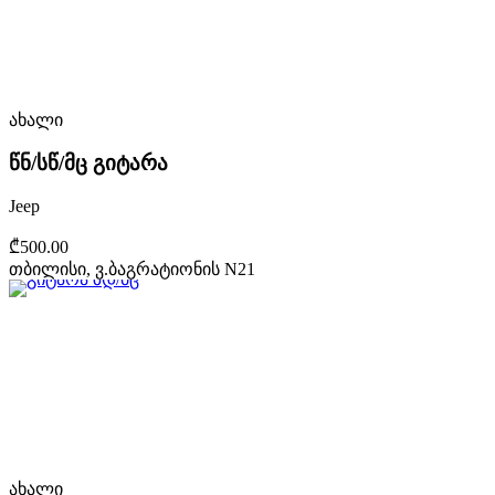
ახალი
წნ/სწ/მც გიტარა
Jeep
₾500.00
თბილისი, ვ.ბაგრატიონის N21
ახალი