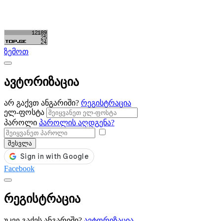
©ყველა უფლება დაცულია. შექმნილია
Partsclub.ge
ზემოთ
ავტორიზაცია
არ გაქვთ ანგარიში?
რეგისტრაცია
ელ-ფოსტა
პაროლი
პაროლის აღდგენა?
შესვლა
Facebook
რეგისტრაცია
უკვე გაქვს ანგარიში?
ავტორიზაცია