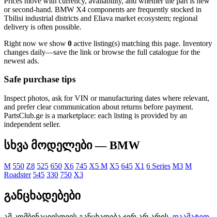
Prices move with currency, availability, and whether the part is new
or second-hand. BMW X4 components are frequently stocked in
Tbilisi industrial districts and Eliava market ecosystem; regional
delivery is often possible.
Right now we show
0
active listing(s) matching this page. Inventory
changes daily—save the link or browse the full catalogue for the
newest ads.
Safe purchase tips
Inspect photos, ask for VIN or manufacturing dates where relevant,
and prefer clear communication about returns before payment.
PartsClub.ge is a marketplace: each listing is provided by an
independent seller.
სხვა მოდელები — BMW
M
550
Z8
525
650
X6
745
X5 M
X5
645
X1
6 Series
M3
M
Roadster
545
330
750
X3
განცხადებები
ამ კომბინაციისთვის განცხადება ჯერ არ არის.
დაამატეთ