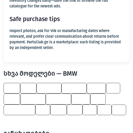
Inventory changes daily—save the link or browse the full
catalogue for the newest ads.
Safe purchase tips
Inspect photos, ask for VIN or manufacturing dates where
relevant, and prefer clear communication about returns before
payment. PartsClub.ge is a marketplace: each listing is provided
by an independent seller.
სხვა მოდელები — BMW
550
325
7 Series
3 Series
X6 M
Z3
545
8 Series
6 Series
X5 M
M5
M Roadster
X4
330
M6
Z8
Z4
X5