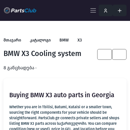
მთავარი
კატალოგი
BMW
X3
BMW X3 Cooling system
KA
EN
8 განცხადება ·
გახსენით სრულ ფილტრში
Buying BMW X3 auto parts in Georgia
Whether you are in Tbilisi, Batumi, Kutaisi or a smaller town,
sourcing the right components for your vehicle should be
straightforward. PartsClub.ge connects private sellers and shops
listing BMW X3 parts across საქართველოში. You can compare
condition (new or used), price in GEL, and location before you