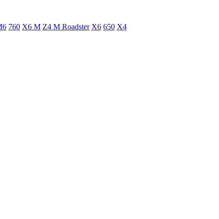
M6
760
X6 M
Z4 M Roadster
X6
650
X4