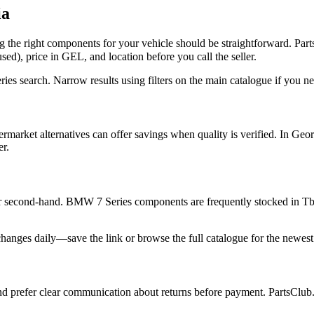
ia
ng the right components for your vehicle should be straightforward. Par
, price in GEL, and location before you call the seller.
es search. Narrow results using filters on the main catalogue if you ne
ftermarket alternatives can offer savings when quality is verified. In
er.
or second-hand. BMW 7 Series components are frequently stocked in Tbili
 changes daily—save the link or browse the full catalogue for the newest
d prefer clear communication about returns before payment. PartsClub.ge