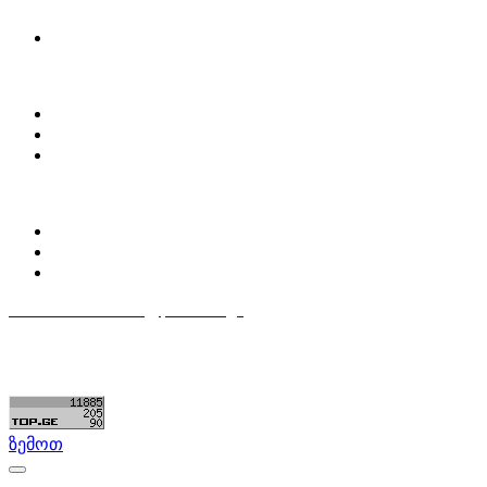
მოძებნე დეტალი
ჩვენ შესახებ
Partsclub.ge-ს შესახებ
დაგვიკავშირდი
ბლოგი
პროფილი
ჩემი პროფილი
ჩემი განცხადებები
დაამატე განცხადება
596 333 384
contact@partsclub.ge
წესები და პირობები
კომფიდენციალურობა
©ყველა უფლება დაცულია. შექმნილია
Partsclub.ge
ზემოთ