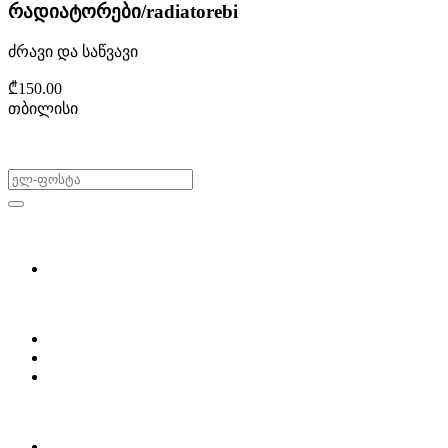
რადიატორები/radiatorebi
ძრავი და საწვავი
₾150.00
თბილისი
არ გამოტოვო შეთავაზებები!
ყიდვა & გაყიდვა
მოძებნე დეტალი
ჩვენ შესახებ
Partsclub.ge-ს შესახებ
დაგვიკავშირდი
ბლოგი
პროფილი
ჩემი პროფილი